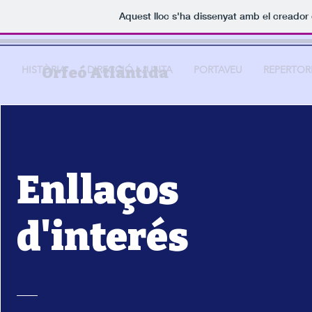
Aquest lloc s'ha dissenyat amb el creador
I
HISTÒRIA
Orfeó Atlàntida
DIRECCIÓ I JUNTA
PORTAVEU
REPERTOR
Enllaços
d'interés