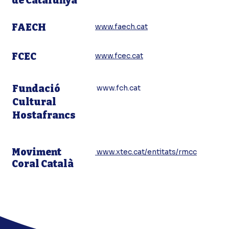
de Catalunya
Or
Gr
FAECH
www.faech.cat
Or
FCEC
www.fcec.cat
Pr
Fundació
www.fch.cat
T
Cultural
(P
Hostafrancs
Au
)
Moviment
www.xtec.cat/entitats/rmcc
Coral Català
Se
d'
Sa
Ho
i 