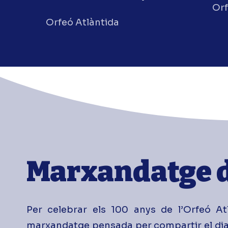
Orf
Orfeó Atlàntida
Marxandatge d
Per celebrar els 100 anys de l’Orfeó At
marxandatge pensada per compartir el dia a