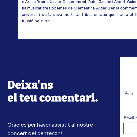
d’Arnau Roura, Xavier Casademont, Rafel Jaume i Albert Guino
ha musicat tres poemes de Clementina Arderiu en la comme
aniversari de la seva mort. Un tribut emotiu que honra el ll
il·lusió pel futur.
Deixa'ns
Nom
el teu comentari.
Email
Gràcies per haver assistit al nostre
concert del centenari!