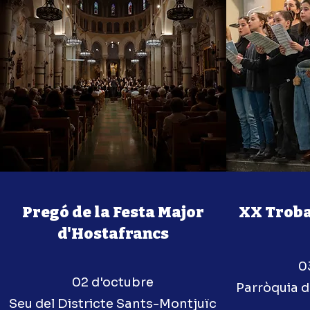
Pregó de la Festa Major
XX Troba
d'Hostafrancs
0
02 d'octubre
Parròquia d
Seu del Districte Sants-Montjuïc