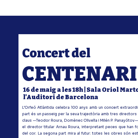
Concert del
CENTENARI
16 de maig a les 18h | Sala Oriol Mart
l'Auditori de Barcelona
L’Orfeó Atlàntida celebra 100 anys amb un concert extraordin
part és un passeig per la seva trajectòria amb tres directors
claus —Teodor Roura, Domènec Olivella i Milén P. Panayótov
el director titular Arnau Roura, interpretant peces que han for
del cor. La segona part mira al futur: totes les obres són e