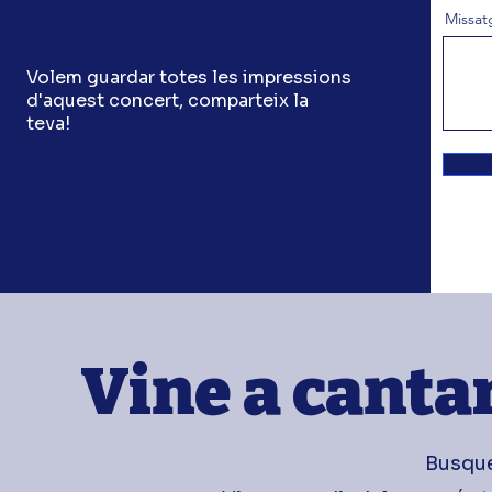
Missat
Volem guardar totes les impressions
d'aquest concert, comparteix la
teva!
Vine a canta
Busqu